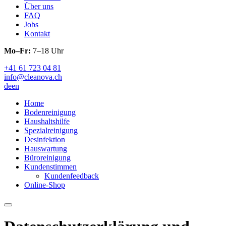
Über uns
FAQ
Jobs
Kontakt
Mo–Fr:
7–18 Uhr
+41 61 723 04 81
info@cleanova.ch
de
en
Home
Bodenreinigung
Haushaltshilfe
Spezialreinigung
Desinfektion
Hauswartung
Büroreinigung
Kundenstimmen
Kundenfeedback
Online-Shop