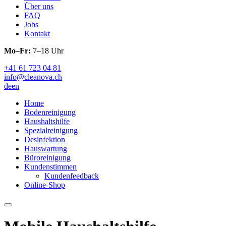
Über uns
FAQ
Jobs
Kontakt
Mo–Fr:
7–18 Uhr
+41 61 723 04 81
info@cleanova.ch
de
en
Home
Bodenreinigung
Haushaltshilfe
Spezialreinigung
Desinfektion
Hauswartung
Büroreinigung
Kundenstimmen
Kundenfeedback
Online-Shop