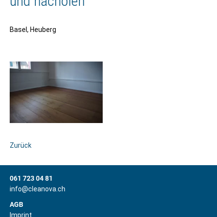
und nachölen
Basel, Heuberg
Zurück
061 723 04 81
info@cleanova.ch
AGB
Imprint